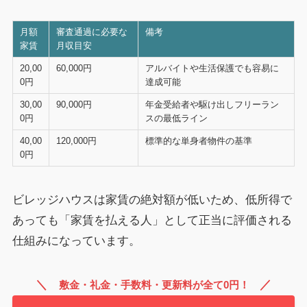
月額
審査通過に必要な
備考
家賃
月収目安
20,00
60,000円
アルバイトや生活保護でも容易に
0円
達成可能
30,00
90,000円
年金受給者や駆け出しフリーラン
0円
スの最低ライン
40,00
120,000円
標準的な単身者物件の基準
0円
ビレッジハウスは家賃の絶対額が低いため、低所得で
あっても「家賃を払える人」として正当に評価される
仕組みになっています。
＼
／
敷金・礼金・手数料・更新料が全て0円！